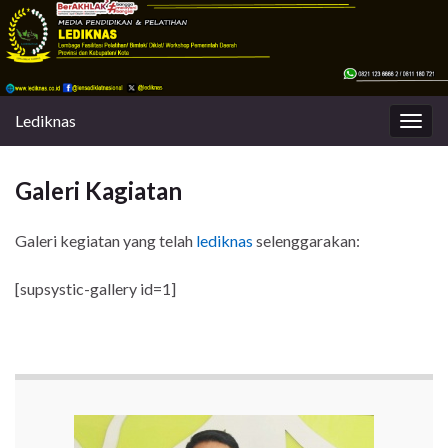
Lediknas
Togg
navig
Galeri Kagiatan
Galeri kegiatan yang telah
lediknas
selenggarakan:
[supsystic-gallery id=1]
Informasi
Jadwal Bimtek Nasional