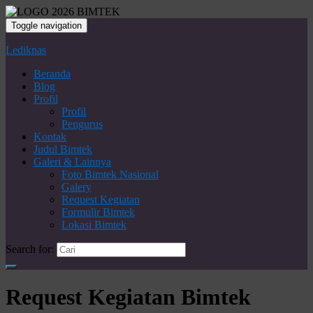
Toggle navigation
Lediknas
Beranda
Blog
Profil
Profil
Pengurus
Kontak
Judul Bimtek
Galeri & Lainnya
Foto Bimtek Nasional
Galery
Request Kegiatan
Formulir Bimtek
Lokasi Bimtek
Search for:
Request Kegiatan Bimtek