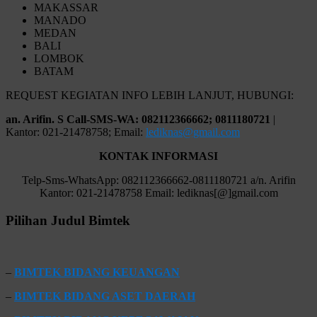
MAKASSAR
MANADO
MEDAN
BALI
LOMBOK
BATAM
REQUEST KEGIATAN INFO LEBIH LANJUT, HUBUNGI:
an. Arifin. S Call-SMS-WA: 082112366662; 0811180721
|
Kantor: 021-21478758; Email:
lediknas@gmail.com
KONTAK INFORMASI
Telp-Sms-WhatsApp: 082112366662-0811180721 a/n. Arifin
Kantor: 021-21478758 Email: lediknas[@]gmail.com
Pilihan Judul Bimtek
–
BIMTEK BIDANG KEUANGAN
–
BIMTEK BIDANG ASET DAERAH