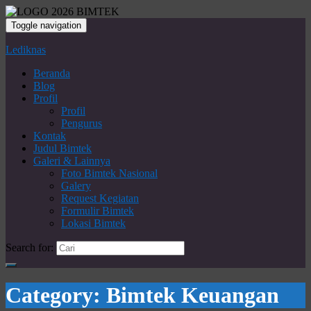
Toggle navigation
Lediknas
Beranda
Blog
Profil
Profil
Pengurus
Kontak
Judul Bimtek
Galeri & Lainnya
Foto Bimtek Nasional
Galery
Request Kegiatan
Formulir Bimtek
Lokasi Bimtek
Search for:
Category:
Bimtek Keuangan