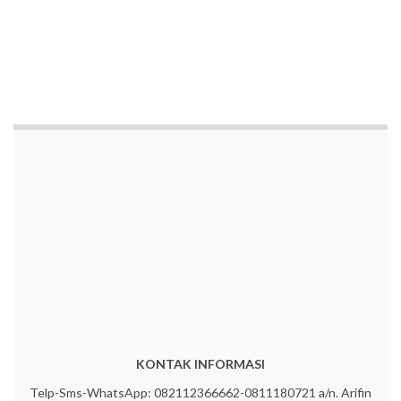
Lihat juga :
Jadwal Bimtek Aset Daerah Pengelolaan BMD
dan
Jadwal Bimtek Keuangan – Bimtek Pengelolaan
Keuangan Daerah
INFO JADWAL BIMTEK NASIONAL
TAHUN ANGGARAN
KONTAK INFORMASI
Telp-Sms-WhatsApp: 082112366662-0811180721 a/n. Arifin