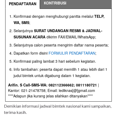
KONTRIBUSI
PENDAFTARAN
Konfirmasi dengan menghubungi panitia melalui
TELP,
WA, SMS
;
Selanjutnya
SURAT UNDANGAN RESMI & JADWAL-
SUSUNAN ACARA
dikirim FAX/EMAIL/WhatsApp;
Selanjutnya calon peserta mengirim daftar nama peserta;
Dapatkan form disini
FORMULIR PENDAFTARAN
;
Konfirmasi paling lambat 3 hari sebelum kegiatan.
Info tambahan: peserta dapat memilih 1 atau lebih dari 1
judul bimtek untuk digabung dalam 1 kegiatan.
Arifin. S Call-SMS-WA: 082112366662; 0811180721
|
Kantor: 021-21478758; Email: lediknas[@]gmail.com
****Adapun jika kurang jelas silahkan ditanyakan****
Demikian informasi jadwal bimtek nasional kami sampaikan,
terima kasih.