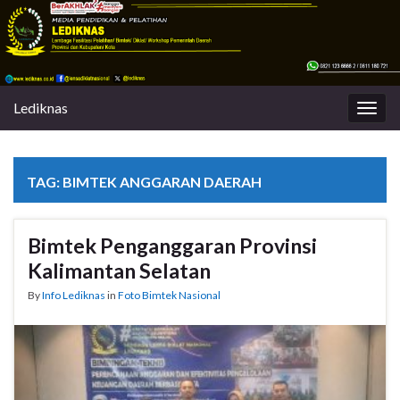
Lediknas
Togg
navig
TAG:
BIMTEK ANGGARAN DAERAH
Bimtek Penganggaran Provinsi
Kalimantan Selatan
By
Info Lediknas
in
Foto Bimtek Nasional