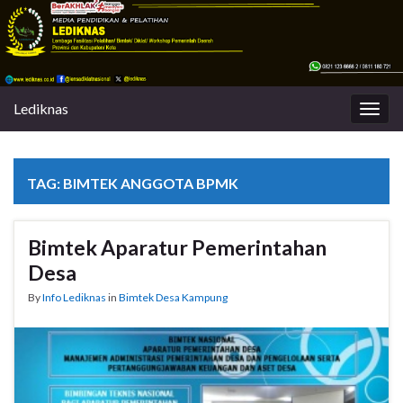
Lediknas
Togg
navig
TAG:
BIMTEK ANGGOTA BPMK
Bimtek Aparatur Pemerintahan
Desa
By
Info Lediknas
in
Bimtek Desa Kampung