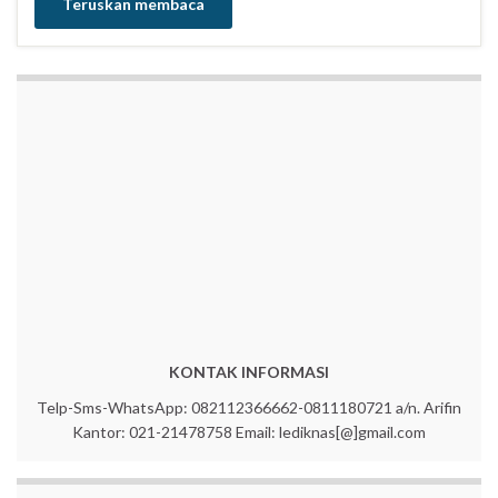
Teruskan membaca
KONTAK INFORMASI
Telp-Sms-WhatsApp: 082112366662-0811180721 a/n. Arifin
Kantor: 021-21478758 Email: lediknas[@]gmail.com