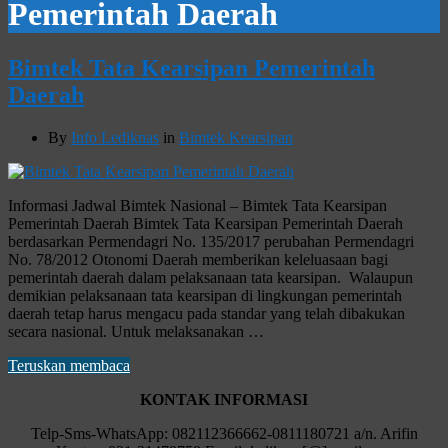
Pemerintah Daerah
Bimtek Tata Kearsipan Pemerintah
Daerah
By
Info Lediknas
in
Bimtek Kearsipan
Informasi Jadwal Bimtek Nasional – Bimtek Tata Kearsipan
Pemerintah Daerah Bimtek Tata Kearsipan Pemerintah Daerah
berdasarkan Permendagri No. 135/2017 perubahan Permendagri
No. 78/2012 Otonomi Daerah memberikan keleluasaan bagi
pemerintah daerah dalam pelaksanaan tata kearsipan. Walaupun
demikian pelaksanaan tata kearsipan di lingkungan pemerintah
daerah tetap harus mengacu pada standar yang telah dibakukan
secara nasional. Untuk melaksanakan …
Teruskan membaca
KONTAK INFORMASI
Telp-Sms-WhatsApp: 082112366662-0811180721 a/n. Arifin