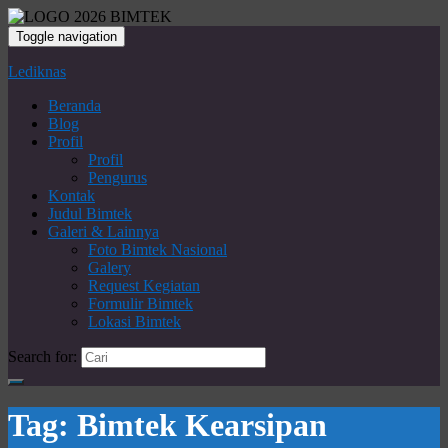
Toggle navigation
Lediknas
Beranda
Blog
Profil
Profil
Pengurus
Kontak
Judul Bimtek
Galeri & Lainnya
Foto Bimtek Nasional
Galery
Request Kegiatan
Formulir Bimtek
Lokasi Bimtek
Search for:
Tag:
Bimtek Kearsipan