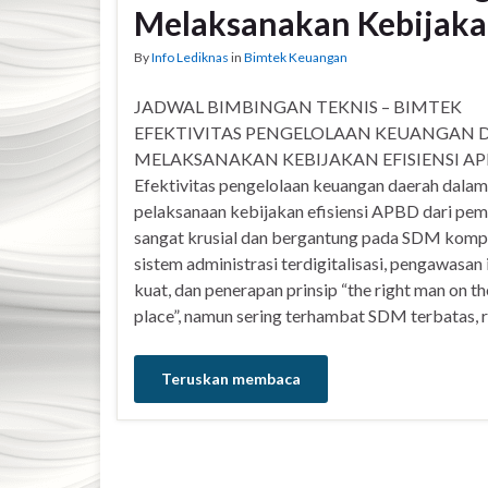
Melaksanakan Kebijaka
By
Info Lediknas
in
Bimtek Keuangan
JADWAL BIMBINGAN TEKNIS – BIMTEK
EFEKTIVITAS PENGELOLAAN KEUANGAN 
MELAKSANAKAN KEBIJAKAN EFISIENSI A
Efektivitas pengelolaan keuangan daerah dalam
pelaksanaan kebijakan efisiensi APBD dari pem
sangat krusial dan bergantung pada SDM komp
sistem administrasi terdigitalisasi, pengawasan 
kuat, dan penerapan prinsip “the right man on th
place”, namun sering terhambat SDM terbatas, re
Teruskan membaca