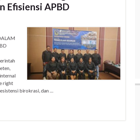
n Efisiensi APBD
DALAM
PBD
erintah
eten,
internal
e right
sistensi birokrasi, dan …