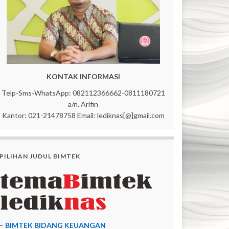
KONTAK INFORMASI
Telp-Sms-WhatsApp: 082112366662-0811180721
a/n. Arifin
Kantor: 021-21478758 Email: lediknas[@]gmail.com
PILIHAN JUDUL BIMTEK
–
BIMTEK BIDANG KEUANGAN