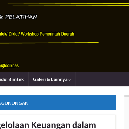
udul Bimtek
Galeri & Lainnya
PEGUNUNGAN
gelolaan Keuangan dalam