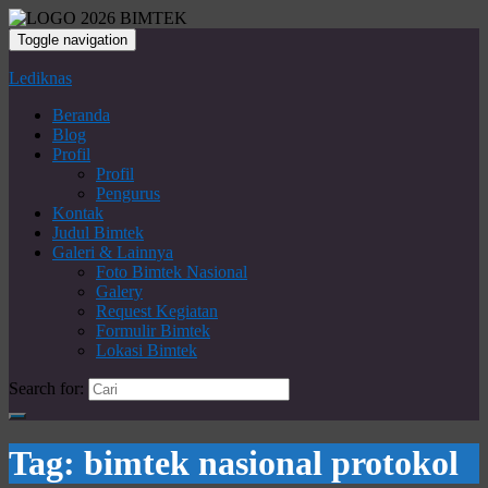
Toggle navigation
Lediknas
Beranda
Blog
Profil
Profil
Pengurus
Kontak
Judul Bimtek
Galeri & Lainnya
Foto Bimtek Nasional
Galery
Request Kegiatan
Formulir Bimtek
Lokasi Bimtek
Search for:
Tag:
bimtek nasional protokol