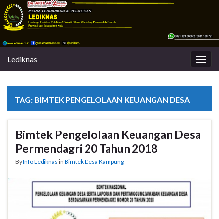
Lediknas
Togg
navig
TAG:
BIMTEK PENGELOLAAN KEUANGAN DESA
Bimtek Pengelolaan Keuangan Desa
Permendagri 20 Tahun 2018
By
Info Lediknas
in
Bimtek Desa Kampung