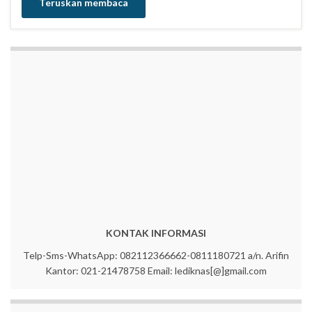
Teruskan membaca
KONTAK INFORMASI
Telp-Sms-WhatsApp: 082112366662-0811180721 a/n. Arifin
Kantor: 021-21478758 Email: lediknas[@]gmail.com