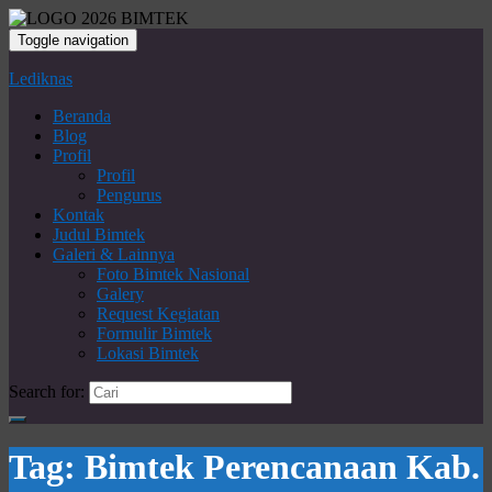
Toggle navigation
Lediknas
Beranda
Blog
Profil
Profil
Pengurus
Kontak
Judul Bimtek
Galeri & Lainnya
Foto Bimtek Nasional
Galery
Request Kegiatan
Formulir Bimtek
Lokasi Bimtek
Search for:
Tag:
Bimtek Perencanaan Kab.