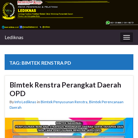
Lediknas
Togg
navig
TAG:
BIMTEK RENSTRA PD
Bimtek Renstra Perangkat Daerah
OPD
By
Info Lediknas
in
Bimtek Penyusunan Renstra
,
Bimtek Perencanaan
Daerah