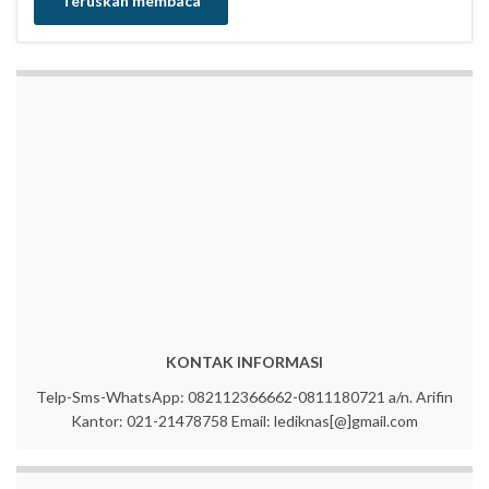
Teruskan membaca
KONTAK INFORMASI
Telp-Sms-WhatsApp: 082112366662-0811180721 a/n. Arifin
Kantor: 021-21478758 Email: lediknas[@]gmail.com