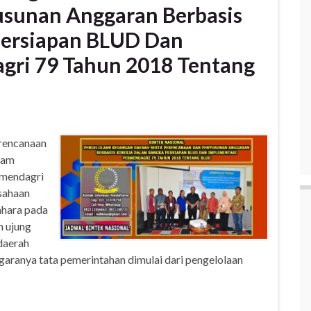
sunan Anggaran Berbasis
Persiapan BLUD Dan
gri 79 Tahun 2018 Tentang
rencanaan
lam
rmendagri
sahaan
ahara pada
 ujung
daerah
garanya tata pemerintahan dimulai dari pengelolaan