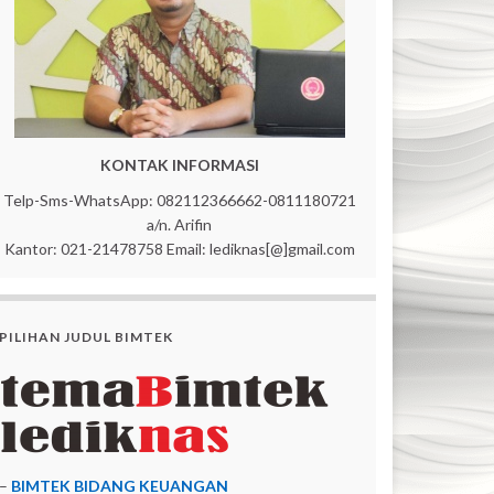
KONTAK INFORMASI
Telp-Sms-WhatsApp: 082112366662-0811180721
a/n. Arifin
Kantor: 021-21478758 Email: lediknas[@]gmail.com
PILIHAN JUDUL BIMTEK
–
BIMTEK BIDANG KEUANGAN