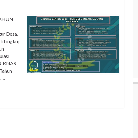
TAHUN
tur Desa,
i Lingkup
uh
ulasi
EDIKNAS
 Tahun
 …