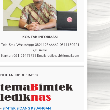
KONTAK INFORMASI
Telp-Sms-WhatsApp: 082112366662-0811180721
a/n. Arifin
Kantor: 021-21478758 Email: lediknas[@]gmail.com
PILIHAN JUDUL BIMTEK
–
BIMTEK BIDANG KEUANGAN