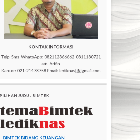
KONTAK INFORMASI
Telp-Sms-WhatsApp: 082112366662-0811180721
a/n. Arifin
Kantor: 021-21478758 Email: lediknas[@]gmail.com
PILIHAN JUDUL BIMTEK
–
BIMTEK BIDANG KEUANGAN