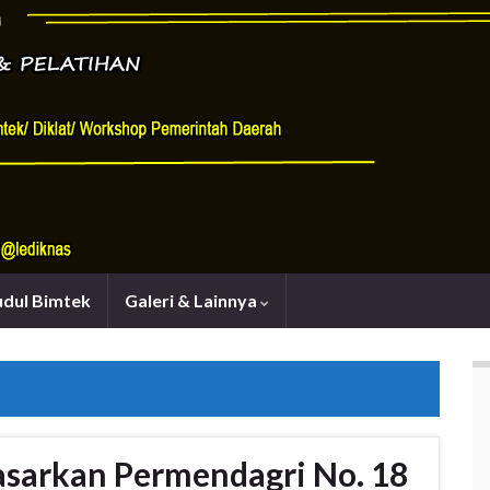
udul Bimtek
Galeri & Lainnya
asarkan Permendagri No. 18