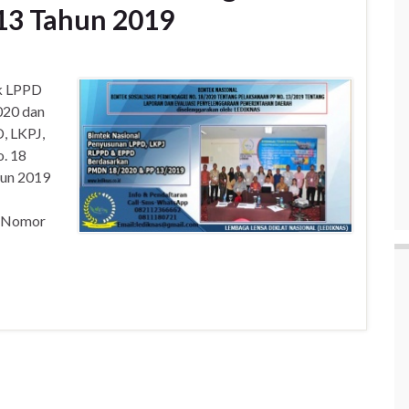
13 Tahun 2019
ek LPPD
020 dan
, LKPJ,
. 18
hun 2019
g Nomor