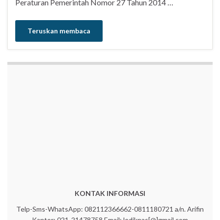
Peraturan Pemerintah Nomor 27 Tahun 2014 …
Teruskan membaca
KONTAK INFORMASI
Telp-Sms-WhatsApp: 082112366662-0811180721 a/n. Arifin
Kantor: 021-21478758 Email: lediknas[@]gmail.com