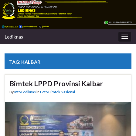
Lediknas
Togg
navig
TAG:
KALBAR
Bimtek LPPD Provinsi Kalbar
By
Info Lediknas
in
Foto Bimtek Nasional