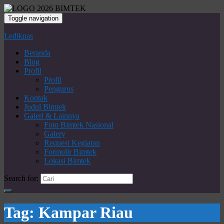
Toggle navigation
Lediknas
Beranda
Blog
Profil
Profil
Pengurus
Kontak
Judul Bimtek
Galeri & Lainnya
Foto Bimtek Nasional
Galery
Request Kegiatan
Formulir Bimtek
Lokasi Bimtek
Search for:
Tag:
Kampar Riau