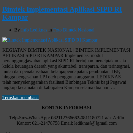
Bimtek Implementasi Aplikasi SIPD RI
Kampar
By
Info Lediknas
in
Foto Bimtek Nasional
KEGIATAN BIMTEK NASIONAL | BIMTEK IMPLEMENTASI
APLIKASI SIPD RI KAMPAR Implementasi modul
pertanggungjawaban aplikasi SIPD RI bertujuan menciptakan tata
kelola keuangan daerah yang akuntabel, transparan, dan terintegrasi,
mulai dari penatausahaan belanja/pendapatan, pembuatan TBP,
hingga pengesahan LPJ oleh pengguna anggaran. LEDIKNAS
telah menyelenggarakan fasilitasi Bimbingan Teknis bagi Pegawai
lingkup kecamatan di kabupaten Kampar selama dua hari …
Teruskan membaca
KONTAK INFORMASI
Telp-Sms-WhatsApp: 082112366662-0811180721 a/n. Arifin
Kantor: 021-21478758 Email: lediknas[@]gmail.com