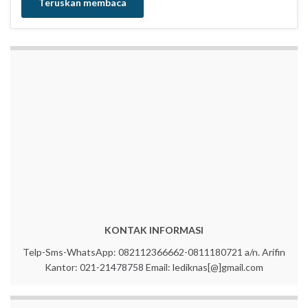
Teruskan membaca
KONTAK INFORMASI
Telp-Sms-WhatsApp: 082112366662-0811180721 a/n. Arifin
Kantor: 021-21478758 Email: lediknas[@]gmail.com