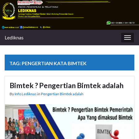
Lediknas
Togg
navig
TAG:
PENGERTIAN KATA BIMTEK
Bimtek ? Pengertian Bimtek adalah
By
Info Lediknas
in
Pengertian Bimtek adalah