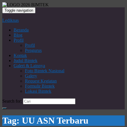
Toggle navigation
Lediknas
Beranda
Blog
Profil
Profil
Pengurus
Kontak
Judul Bimtek
Galeri & Lainnya
Foto Bimtek Nasional
Galery
Request Kegiatan
Formulir Bimtek
Lokasi Bimtek
Search for:
Tag:
UU ASN Terbaru