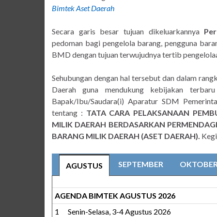
Bimtek Aset Daerah
Secara garis besar tujuan dikeluarkannya
Pe
pedoman bagi pengelola barang, pengguna bara
BMD dengan tujuan terwujudnya tertib pengelolaan
Sehubungan dengan hal tersebut dan dalam rang
Daerah guna mendukung kebijakan terba
Bapak/Ibu/Saudara(i) Aparatur SDM Pemerint
tentang :
TATA CARA PELAKSANAAN PEMBU
MILIK DAERAH BERDASARKAN PERMENDAG
BARANG MILIK DAERAH (ASET DAERAH).
Kegi
SEPTEMBER
OKTOBE
AGUSTUS
AGENDA BIMTEK AGUSTUS 2026
1
Senin-Selasa, 3-4 Agustus 2026