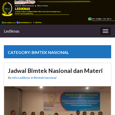
Lediknas
Togg
navig
CATEGORY:
BIMTEK NASIONAL
Jadwal Bimtek Nasional dan Materi
By
Info Lediknas
in
Bimtek Nasional