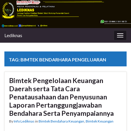
Lediknas
Togg
navig
TAG:
BIMTEK BENDARHARA PENGELUARAN
Bimtek Pengelolaan Keuangan
Daerah serta Tata Cara
Penatausahaan dan Penyusunan
Laporan Pertanggungjawaban
Bendahara Serta Penyampaiannya
By
Info Lediknas
in
Bimtek Bendahara Keuangan
,
Bimtek Keuangan