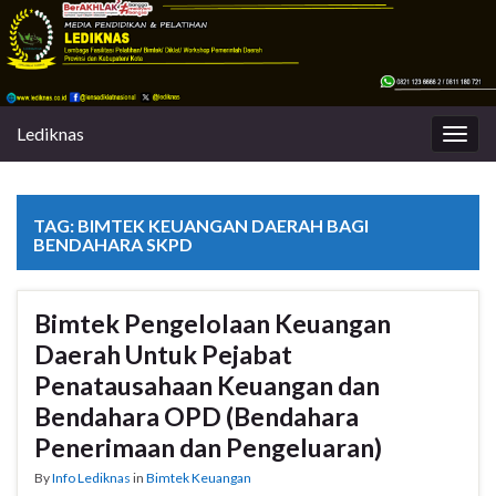
Lediknas
Togg
navig
TAG:
BIMTEK KEUANGAN DAERAH BAGI
BENDAHARA SKPD
Bimtek Pengelolaan Keuangan
Daerah Untuk Pejabat
Penatausahaan Keuangan dan
Bendahara OPD (Bendahara
Penerimaan dan Pengeluaran)
By
Info Lediknas
in
Bimtek Keuangan