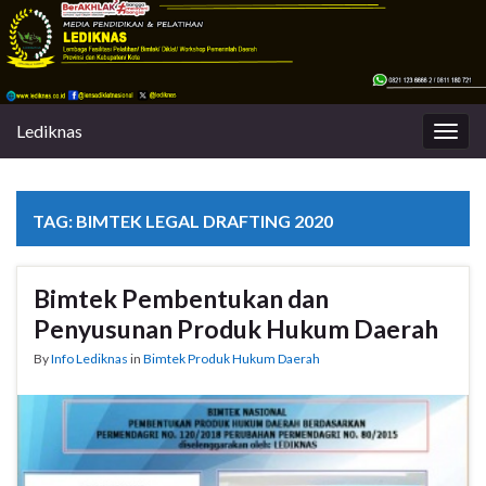
Lediknas
Togg
navig
TAG:
BIMTEK LEGAL DRAFTING 2020
Bimtek Pembentukan dan
Penyusunan Produk Hukum Daerah
By
Info Lediknas
in
Bimtek Produk Hukum Daerah