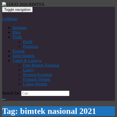
Toggle navigation
Lediknas
Beranda
Blog
Profil
Profil
Pengurus
Kontak
Judul Bimtek
Galeri & Lainnya
Foto Bimtek Nasional
Galery
Request Kegiatan
Formulir Bimtek
Lokasi Bimtek
Search for:
Tag:
bimtek nasional 2021