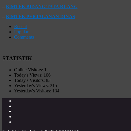
–
BIMTEK BIDANG TATA RUANG
–
BIMTEK PERJALANAN DINAS
Recent
Popular
Comments
STATISTIK
Online Visitors:
1
Today's Views:
106
Today's Visitors:
83
Yesterday's Views:
215
Yesterday's Visitors:
134