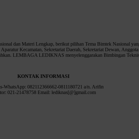
 Materi Lengkap, berikut pilihan Tema Bimtek Nasional yang dap
paratur Kecamatan, Sekretariat Daerah, Sekretariat Dewan, Anggota
dibutuhkan. LEMBAGA LEDIKNAS menyelenggarakan Bimbingan Tekni
KONTAK INFORMASI
s-WhatsApp: 082112366662-0811180721 a/n. Arifin
or: 021-21478758 Email: lediknas[@]gmail.com