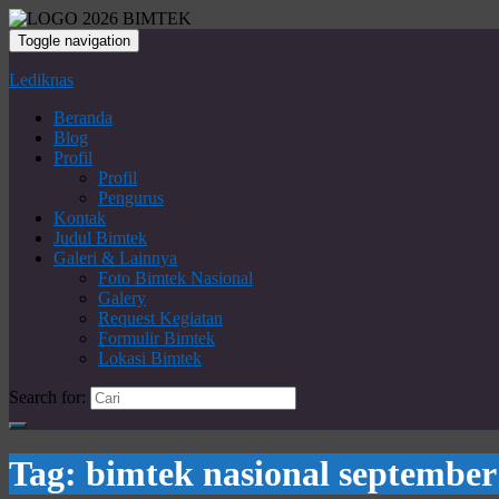
Toggle navigation
Lediknas
Beranda
Blog
Profil
Profil
Pengurus
Kontak
Judul Bimtek
Galeri & Lainnya
Foto Bimtek Nasional
Galery
Request Kegiatan
Formulir Bimtek
Lokasi Bimtek
Search for:
Tag:
bimtek nasional september