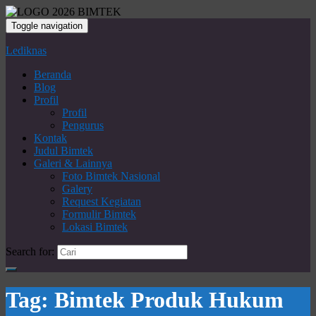
Toggle navigation
Lediknas
Beranda
Blog
Profil
Profil
Pengurus
Kontak
Judul Bimtek
Galeri & Lainnya
Foto Bimtek Nasional
Galery
Request Kegiatan
Formulir Bimtek
Lokasi Bimtek
Search for:
Tag:
Bimtek Produk Hukum