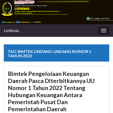
Lediknas
Togg
navig
TAG:
BIMTEK UNDANG-UNDANG NOMOR 1
TAHUN 2022
Bimtek Pengelolaan Keuangan
Daerah Pasca Diterbitkannya UU
Nomor 1 Tahun 2022 Tentang
Hubungan Keuangan Antara
Pemerintah Pusat Dan
Pemerintahan Daerah