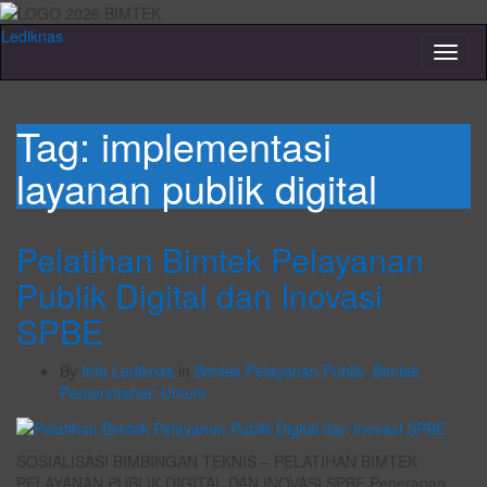
Lediknas
Toggl
naviga
Tag:
implementasi
layanan publik digital
Pelatihan Bimtek Pelayanan
Publik Digital dan Inovasi
SPBE
By
Info Lediknas
in
Bimtek Pelayanan Publik
,
Bimtek
Pemerintahan Umum
SOSIALISASI BIMBINGAN TEKNIS – PELATIHAN BIMTEK
PELAYANAN PUBLIK DIGITAL DAN INOVASI SPBE Penerapan