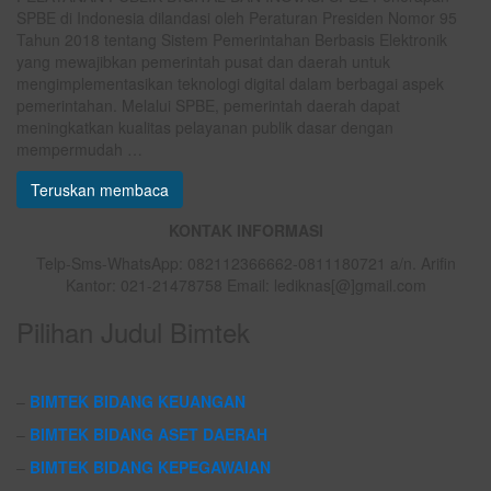
SPBE di Indonesia dilandasi oleh Peraturan Presiden Nomor 95
Tahun 2018 tentang Sistem Pemerintahan Berbasis Elektronik
yang mewajibkan pemerintah pusat dan daerah untuk
mengimplementasikan teknologi digital dalam berbagai aspek
pemerintahan. Melalui SPBE, pemerintah daerah dapat
meningkatkan kualitas pelayanan publik dasar dengan
mempermudah …
Teruskan membaca
KONTAK INFORMASI
Telp-Sms-WhatsApp: 082112366662-0811180721 a/n. Arifin
Kantor: 021-21478758 Email: lediknas[@]gmail.com
Pilihan Judul Bimtek
–
BIMTEK BIDANG KEUANGAN
–
BIMTEK BIDANG ASET DAERAH
–
BIMTEK BIDANG KEPEGAWAIAN