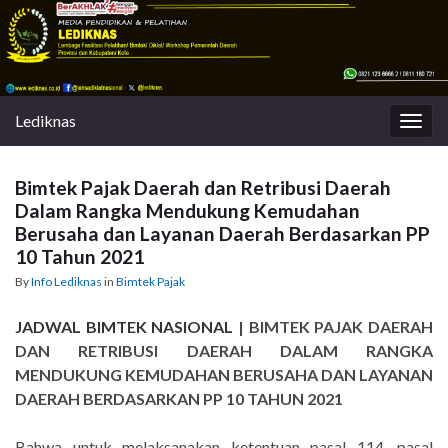
Lediknas
Togg
navig
Bimtek Pajak Daerah dan Retribusi Daerah
Dalam Rangka Mendukung Kemudahan
Berusaha dan Layanan Daerah Berdasarkan PP
10 Tahun 2021
By
Info Lediknas
in
Bimtek Pajak
JADWAL BIMTEK NASIONAL
| BIMTEK PAJAK DAERAH
DAN RETRIBUSI DAERAH DALAM RANGKA
MENDUKUNG KEMUDAHAN BERUSAHA DAN LAYANAN
DAERAH BERDASARKAN PP 10 TAHUN 2021
Bahwa untuk melaksanakan ketentuan pasal 114, pasal