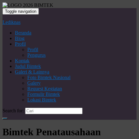
Toggle navigation
Lediknas
Beranda
Blog
Profil
Profil
Pengurus
Kontak
Judul Bimtek
Galeri & Lainnya
Foto Bimtek Nasional
Galery
Request Kegiatan
Formulir Bimtek
Lokasi Bimtek
Search for:
Bimtek Penatausahaan