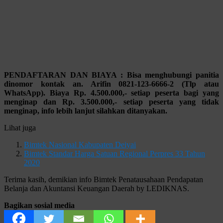
PENDAFTARAN DAN BIAYA : Bisa menghubungi panitia
dinomor kontak an. Arifin 0821-123-6666-2 (Tlp atau
WhatsApp). Biaya Rp. 4.500.000,- setiap peserta bagi yang
menginap dan Rp. 3.500.000,- setiap peserta yang tidak
menginap, info lebih lanjut silahkan ditanyakan.
Lihat juga
Bimtek Nasional Kabupaten Deiyai
Bimtek Standar Harga Satuan Regional Perpres 33 Tahun
2020
Terima kasih, demikian info Bimtek Penatausahaan Pendapatan
Belanja dan Akuntansi Keuangan Daerah by LEDIKNAS.
Bagikan sosial media