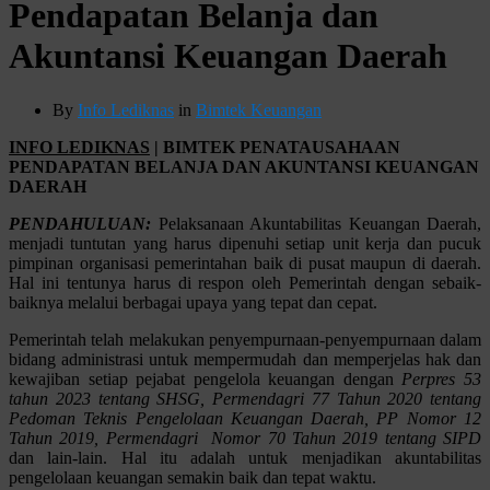
Pendapatan Belanja dan
Akuntansi Keuangan Daerah
By
Info Lediknas
in
Bimtek Keuangan
INFO LEDIKNAS
| BIMTEK PENATAUSAHAAN
PENDAPATAN BELANJA DAN AKUNTANSI KEUANGAN
DAERAH
PENDAHULUAN:
Pelaksanaan Akuntabilitas Keuangan Daerah,
menjadi tuntutan yang harus dipenuhi setiap unit kerja dan pucuk
pimpinan organisasi pemerintahan baik di pusat maupun di daerah.
Hal ini tentunya harus di respon oleh Pemerintah dengan sebaik-
baiknya melalui berbagai upaya yang tepat dan cepat.
Pemerintah telah melakukan penyempurnaan-penyempurnaan dalam
bidang administrasi untuk mempermudah dan memperjelas hak dan
kewajiban setiap pejabat pengelola keuangan dengan
Perpres 53
tahun 2023 tentang SHSG, Permendagri 77 Tahun 2020 tentang
Pedoman Teknis Pengelolaan Keuangan Daerah, PP Nomor 12
Tahun 2019, Permendagri Nomor 70 Tahun 2019 tentang SIPD
dan lain-lain. Hal itu adalah untuk menjadikan akuntabilitas
pengelolaan keuangan semakin baik dan tepat waktu.