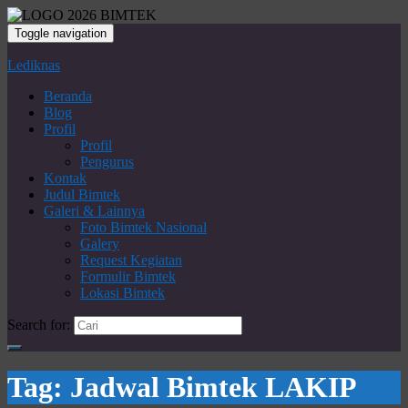
Toggle navigation
Lediknas
Beranda
Blog
Profil
Profil
Pengurus
Kontak
Judul Bimtek
Galeri & Lainnya
Foto Bimtek Nasional
Galery
Request Kegiatan
Formulir Bimtek
Lokasi Bimtek
Search for:
Tag:
Jadwal Bimtek LAKIP